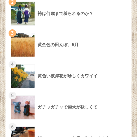
2
袴は何歳まで着られるのか？
3
黄金色の田んぼ、5月
4
黄色い彼岸花が珍しくカワイイ
5
ガチャガチャで柴犬が欲しくて
6