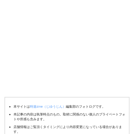
本サイトは
時遊zine（じゆうじん）
編集部のフォトログです。
本記事の内容は執筆時点のもの。取材に関係のない個人のプライベートフォ
トや所感も含みます。
店舗情報はご覧頂くタイミングにより内容変更になっている場合がありま
す。